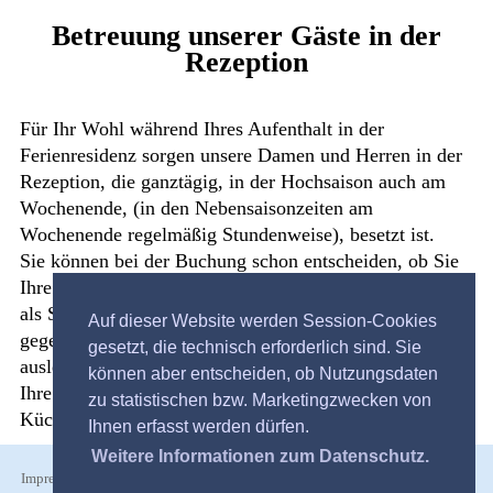
Betreuung unserer Gäste in der
Rezeption
Für Ihr Wohl während Ihres Aufenthalt in der
Ferienresidenz sorgen unsere Damen und Herren in der
Rezeption, die ganztägig, in der Hochsaison auch am
Wochenende, (in den Nebensaisonzeiten am
Wochenende regelmäßig Stundenweise), besetzt ist.
Sie können bei der Buchung schon entscheiden, ob Sie
Ihre Bett- oder Küchenwäsche selbst mitbringen oder
als Servicepaket komplett oder in einzelnen Paketen
Auf dieser Website werden Session-Cookies
gegen geringe Gebühr (Preise in der Preisliste)
gesetzt, die technisch erforderlich sind. Sie
ausleihen möchten. Bei Buchung des Servicepaket sind
können aber entscheiden, ob Nutzungsdaten
Ihre Betten fertig bezogen, Handtücher und
zu statistischen bzw. Marketingzwecken von
Küchenpaket liegt dann für Sie bereit.
Ihnen erfasst werden dürfen.
Weitere Informationen zum Datenschutz.
Impressum Diensteanbieter Hubert Messner Reichenberger Strasse 37 25421