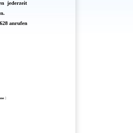
en jederzeit
en.
3628 anrufen
nne
]