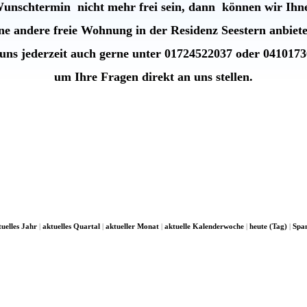
Wunschtermin nicht mehr frei sein, dann können wir Ihn
ine andere freie Wohnung in der
Residenz Seestern anbiet
uns jederzeit auch gerne unter 01724522037 oder 041017
um Ihre Fragen direkt an uns stellen.
tuelles Jahr
|
aktuelles Quartal
|
aktueller Monat
|
aktuelle Kalenderwoche
|
heute (Tag)
|
Spa