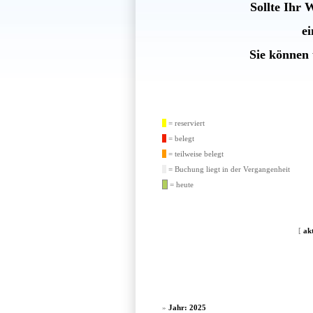
Sollte Ihr 
e
Sie können 
= reserviert
= belegt
= teilweise belegt
= Buchung liegt in der Vergangenheit
= heute
[
ak
»
Jahr: 2025