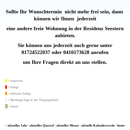
Sollte Ihr Wunschtermin nicht mehr frei sein, dann
können wir Ihnen jederzeit
eine andere freie Wohnung in der
Residenz Seestern
anbieten.
Sie können uns jederzeit auch gerne unter
01724522037 oder 0410173628 anrufen
um Ihre Fragen direkt an uns stellen.
= reserviert
= belegt
= teilweise belegt
= Buchung liegt in der Vergangenheit
= heute
[
aktuelles Jahr
|
aktuelles Quartal
|
aktueller Monat
|
aktuelle Kalenderwoche
|
heute