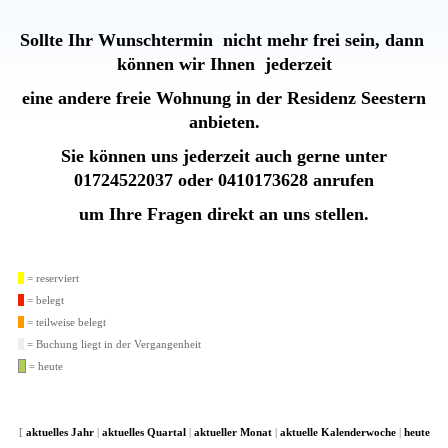
Sollte Ihr Wunschtermin nicht mehr frei sein, dann
können wir Ihnen jederzeit
eine andere freie Wohnung in der
Residenz Seestern
anbieten.
Sie können uns jederzeit auch gerne unter
01724522037 oder 0410173628 anrufen
um Ihre Fragen direkt an uns stellen.
= reserviert
= belegt
= teilweise belegt
= Buchung liegt in der Vergangenheit
= heute
[
aktuelles Jahr
|
aktuelles Quartal
|
aktueller Monat
|
aktuelle Kalenderwoche
|
heute