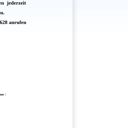
en jederzeit
en.
3628 anrufen
nne
]