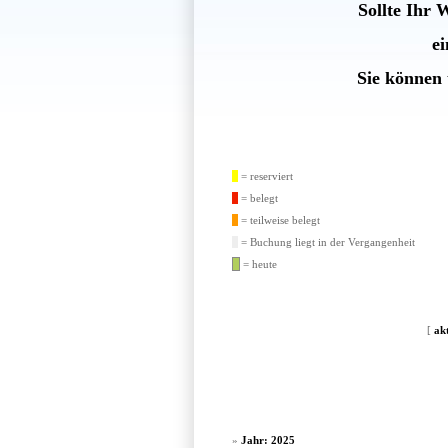
Sollte Ihr 
e
Sie können 
= reserviert
= belegt
= teilweise belegt
= Buchung liegt in der Vergangenheit
= heute
[
ak
»
Jahr: 2025