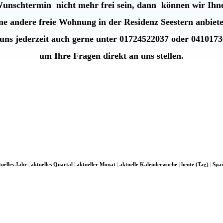
Wunschtermin nicht mehr frei sein, dann können wir Ihn
ine andere freie Wohnung in der
Residenz Seestern anbiet
uns jederzeit auch gerne unter 01724522037 oder 041017
um Ihre Fragen direkt an uns stellen.
tuelles Jahr
|
aktuelles Quartal
|
aktueller Monat
|
aktuelle Kalenderwoche
|
heute (Tag)
|
Spa