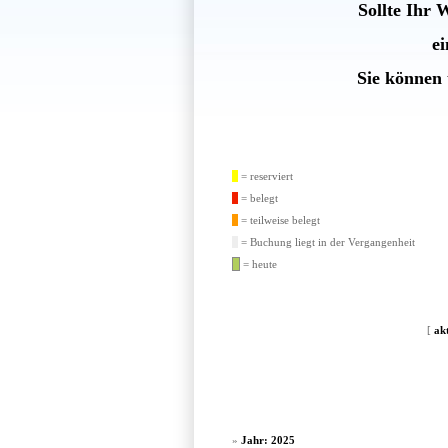
Sollte Ihr 
e
Sie können 
= reserviert
= belegt
= teilweise belegt
= Buchung liegt in der Vergangenheit
= heute
[
ak
»
Jahr: 2025