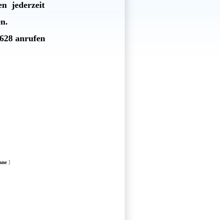
en jederzeit
en.
3628 anrufen
nne
]