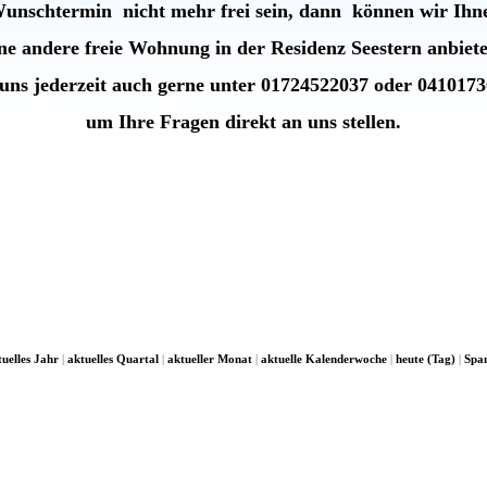
Wunschtermin nicht mehr frei sein, dann können wir Ihn
ine andere freie Wohnung in der
Residenz Seestern anbiet
uns jederzeit auch gerne unter 01724522037 oder 041017
um Ihre Fragen direkt an uns stellen.
tuelles Jahr
|
aktuelles Quartal
|
aktueller Monat
|
aktuelle Kalenderwoche
|
heute (Tag)
|
Spa