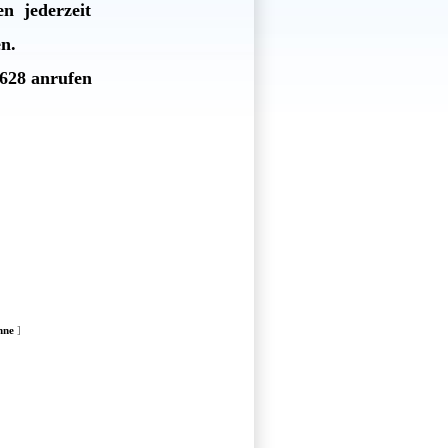
en jederzeit
en.
3628 anrufen
nne
]