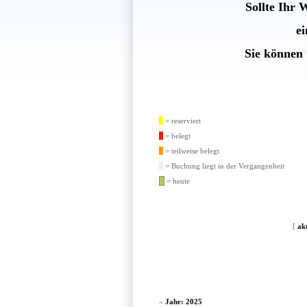
Sollte Ihr 
e
Sie können 
= reserviert
= belegt
= teilweise belegt
= Buchung liegt in der Vergangenheit
= heute
[
ak
»
Jahr: 2025