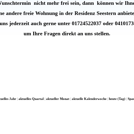
Wunschtermin nicht mehr frei sein, dann können wir Ihn
ine andere freie Wohnung in der
Residenz Seestern anbiet
uns jederzeit auch gerne unter 01724522037 oder 041017
um Ihre Fragen direkt an uns stellen.
tuelles Jahr
|
aktuelles Quartal
|
aktueller Monat
|
aktuelle Kalenderwoche
|
heute (Tag)
|
Spa