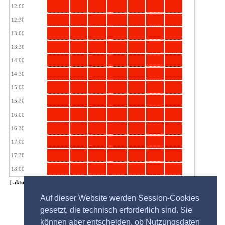
12:00
12:30
13:00
13:30
14:00
14:30
15:00
15:30
16:00
16:30
17:00
17:30
18:00
[
aktuelles Jahr
|
aktuelles Quartal
|
aktueller Monat
|
aktuelle Kalenderwoche
|
heute
(Tag)
|
Spanne
]
Auf dieser Website werden Session-Cookies
gesetzt, die technisch erforderlich sind. Sie
können aber entscheiden, ob Nutzungsdaten